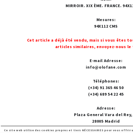
MIRROIR. XIX ÈME. FRANCE. 94X1
Mesures
:
94X112 CMS
Cet article a déjà été vendu, mais si vous êtes t
articles similaires, envoyez-nous le
E-mail Adresse
:
info@olofane.com
Téléphones
:
(+34) 91 365 46 50
(+34) 689 54 22 45
Adresse
:
Plaza General Vara del Rey,
28005 Madrid
Ce site web utilise des cookies propres et tiers NÉCESSAIRES pour vous offri