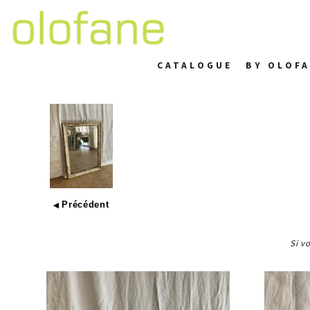
CATALOGUE
BY OLOF
Précédent
◀
Si v