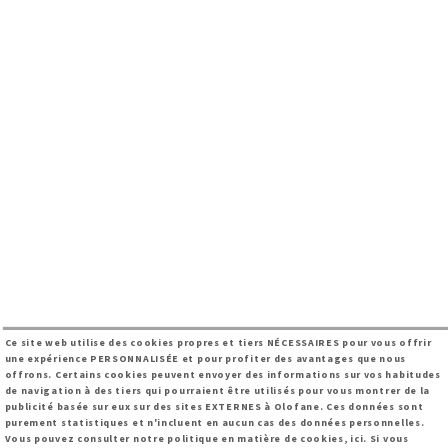
Ce site web utilise des cookies propres et tiers NÉCESSAIRES pour vous offrir
une expérience PERSONNALISÉE et pour profiter des avantages que nous
offrons. Certains cookies peuvent envoyer des informations sur vos habitudes
de navigation à des tiers qui pourraient être utilisés pour vous montrer de la
publicité basée sur eux sur des sites EXTERNES à Olofane. Ces données sont
purement statistiques et n'incluent en aucun cas des données personnelles.
Vous pouvez consulter notre
politique en matière de cookies, ici
. Si vous