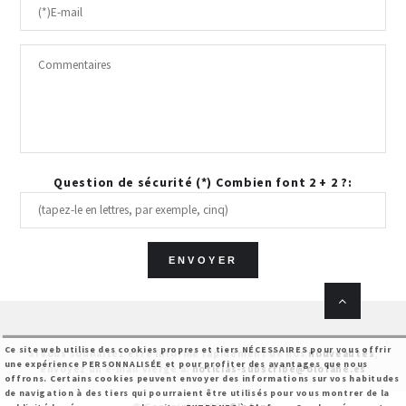
Question de sécurité (*) Combien font 2 + 2 ?:
Ce site web utilise des cookies propres et tiers NÉCESSAIRES pour vous offrir
Si vous souhaitez être informé rapidement de nos
nouveautés
,
une expérience PERSONNALISÉE et pour profiter des avantages que nous
envoyez un e-mail vierge à:
noticias-subscribe@olofane.es
offrons. Certains cookies peuvent envoyer des informations sur vos habitudes
de navigation à des tiers qui pourraient être utilisés pour vous montrer de la